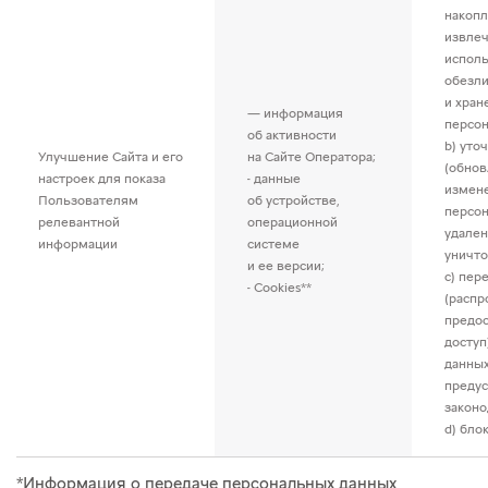
накопл
извлеч
исполь
обезл
и хран
— информация
персон
об активности
b) уто
Улучшение Сайта и его
на Сайте Оператора;
(обнов
настроек для показа
- данные
измен
Пользователям
об устройстве,
персон
релевантной
операционной
удален
информации
системе
уничто
и ее версии;
c) пер
- Cookies**
(распр
предос
доступ
данных
преду
законо
d) бло
*Информация о передаче персональных данных