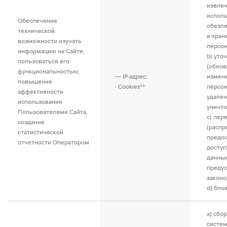
извлеч
исполь
Обеспечение
обезл
технической
и хран
возможности изучать
персон
информацию на Сайте,
b) уто
пользоваться его
(обнов
функциональностью,
— IP-адрес;
измен
повышение
- Cookies**
персон
эффективности
удален
использования
уничто
Пользователями Сайта,
c) пер
создание
(распр
статистической
предос
отчетности Оператором
доступ
данных
преду
законо
d) бло
a) сбор
систем