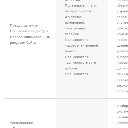
Пользователя (в т.ч.
обезл
по отдельности
и хран
и в случае
персон
изменения);
b) уто
Предоставление
- контактный
(обнов
Пользователю доступа
телефон
измен
к персонализированным
Пользователя;
персон
ресурсам Сайта
- адрес электронной
удален
почты
уничто
Пользователя;
c) пер
- должность, место
(предо
работы
доступ
Пользователя.
данных
преду
законо
d) бло
a) сбор
систем
накопл
Установление
извлеч