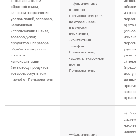
с Пользователем
исполь
— фамилия, имя,
обратной связи,
обезл
отчество
включая направление
и хран
Пользователя (в т.ч.
уведомлений, запросов,
персон
по отдельности
касающихся
b) уто
и в случае
использования Сайта,
(обнов
изменения);
товаров, услуг,
измен
- контактный
продуктов Оператора,
персон
телефон
обработка запросов
удален
Пользователя;
и заявок
уничто
- адрес электронной
на консультации
c) пер
почты
(по поводу продуктов,
(предо
Пользователя.
товаров, услуг в том
доступ
числе) от Пользователя
данных
преду
законо
d) бло
a) сбор
систем
накопл
извлеч
— фамилия, имя,