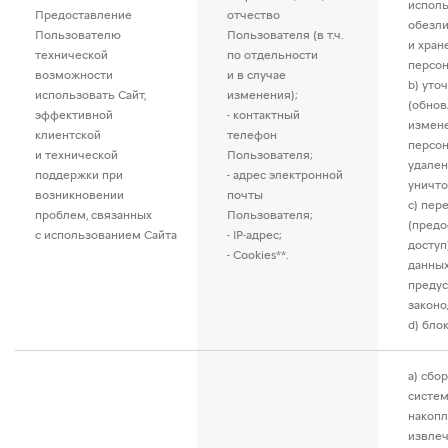
исполь
Предоставление
отчество
обезл
Пользователю
Пользователя (в т.ч.
и хран
технической
по отдельности
персон
возможности
и в случае
b) уто
использовать Сайт,
изменения);
(обнов
эффективной
- контактный
измен
клиентской
телефон
персон
и технической
Пользователя;
удален
поддержки при
- адрес электронной
уничто
возникновении
почты
c) пер
проблем, связанных
Пользователя;
(предо
с использованием Сайта
- IP-адрес;
доступ
- Cookies**.
данных
преду
законо
d) бло
a) сбор
систем
накопл
извлеч