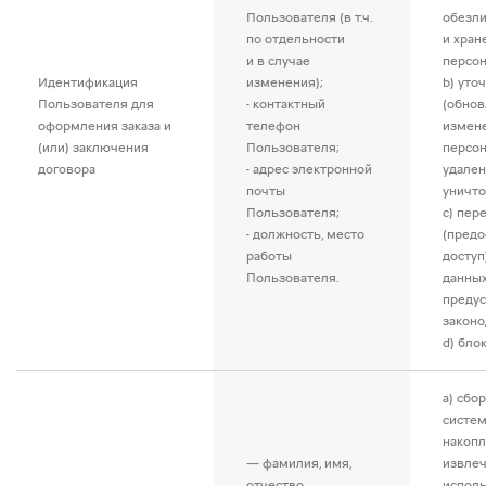
Пользователя (в т.ч.
обезл
по отдельности
и хран
и в случае
персон
Идентификация
изменения);
b) уто
Пользователя для
- контактный
(обнов
оформления заказа и
телефон
измен
(или) заключения
Пользователя;
персон
договора
- адрес электронной
удален
почты
уничто
Пользователя;
c) пер
- должность, место
(предо
работы
доступ
Пользователя.
данных
преду
законо
d) бло
a) сбор
систем
накопл
— фамилия, имя,
извлеч
отчество
исполь