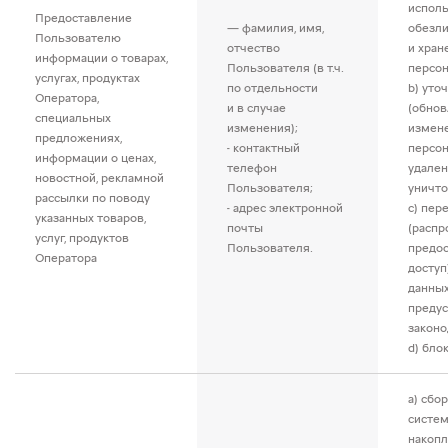
исполь
Предоставление
— фамилия, имя,
обезл
Пользователю
отчество
и хран
информации о товарах,
Пользователя (в т.ч.
персон
услугах, продуктах
по отдельности
b) уто
Оператора,
и в случае
(обнов
специальных
изменения);
измен
предложениях,
- контактный
персон
информации о ценах,
телефон
удален
новостной, рекламной
Пользователя;
уничто
рассылки по поводу
- адрес электронной
c) пер
указанных товаров,
почты
(распр
услуг, продуктов
Пользователя.
предос
Оператора
доступ
данных
преду
законо
d) бло
a) сбор
систем
накопл