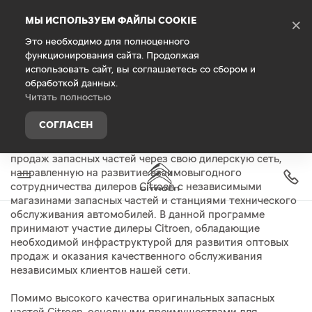
Debug Mode
МЫ ИСПОЛЬЗУЕМ ФАЙЛЫ COOKIE
×
Это необходимо для полноценного
функционирования сайта. Продолжая
Главная
Запасные части и аксессуары
использовать сайт, вы соглашаетесь со сбором и
Оптовые продажи запасных
обработкой данных.
частей
Читать полностью
СОГЛАСЕН
Компания Citroen поддерживает программу оптовых
продаж запасных частей через свою дилерскую сеть,
направленную на развитие взаимовыгодного
сотрудничества дилеров Citroen с независимыми
магазинами запасных частей и станциями технического
обслуживания автомобилей. В данной программе
принимают участие дилеры Citroen, обладающие
необходимой инфраструктурой для развития оптовых
продаж и оказания качественного обслуживания
независимых клиентов нашей сети.
Помимо высокого качества оригинальных запасных